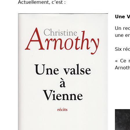
Actuellement, c’est :
Une V
Un rec
une en
Six ré
« Ce r
Arnoth