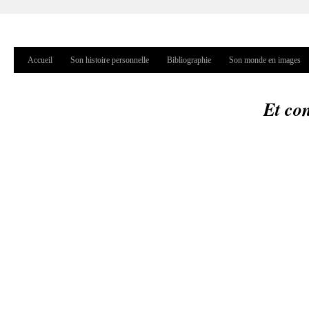
Jump to navigation
Accueil
Son histoire personnelle
Bibliographie
Son monde en images
Menu principal
Et co