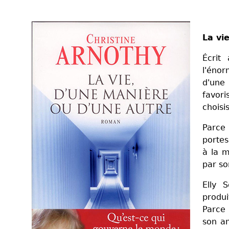
La vi
Écrit
l'éno
d'une 
favor
choisi
Parce
portes
à la m
par so
Elly 
produi
Parce 
son am