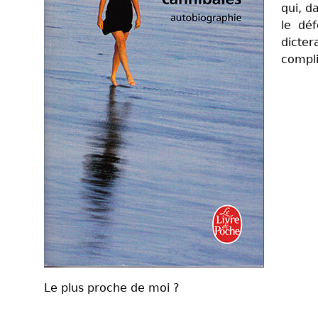
qui, d
le dé
dicter
compli
Le plus proche de moi ?