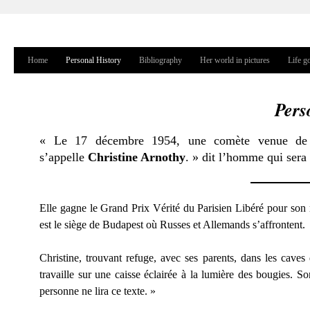
Jump to navigation
Home
Personal History
Bibliography
Her world in pictures
Life g
Main menu
Pers
« Le 17 décembre 1954, une comète venue de l’Es
s’appelle
Christine Arnothy
. »
dit
l’homme qui sera 
Elle gagne le Grand Prix Vérité du Parisien Libéré pour son 
est le siège de Budapest où Russes et Allemands s’affrontent.
Christine, trouvant refuge, avec ses parents, dans les caves 
travaille sur une caisse éclairée à la lumière des bougies. 
personne ne lira ce texte. »