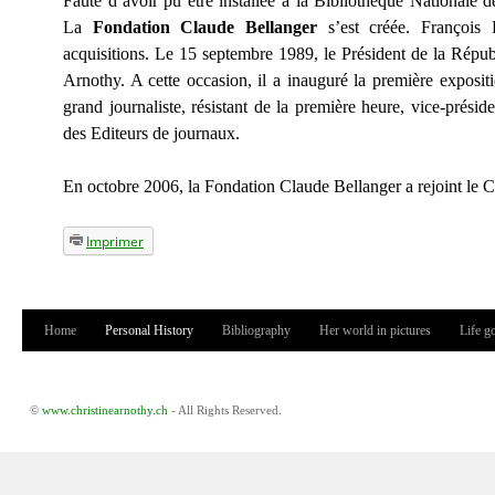
Faute d’avoir pu être installée à la Bibliothèque Nationale de
La
Fondation Claude Bellanger
s’est créée. François B
acquisitions. Le 15 septembre 1989, le Président de la Républ
Arnothy. A cette occasion, il a inauguré la première expositi
grand journaliste, résistant de la première heure, vice-prési
des Editeurs de journaux.
En octobre 2006, la Fondation Claude Bellanger a rejoint le 
Imprimer
Home
Personal History
Bibliography
Her world in pictures
Life g
Main menu
©
www.christinearnothy.ch
- All Rights Reserved.