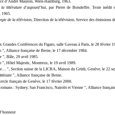
face d’André Maurois, Wien-Hamburg, 1963.
la littérature d’aujourd’hui
, par Pierre de Boisdeffre. Texte inédit 
, 1965.
gie de la télévision
, Direction de la télévision, Service des émissions 
ux Grandes Conférences du Figaro, salle Gaveau à Paris, le 28 février 1
on ", Alliance française de Berne, le 17 décembre 1984.
e ", Bâle, 29 avril 1985.
on ", Hôtel Majestic, Montreux, le 19 avril 1989.
fle… ", Section suisse de la LICRA, Maison du Grütli, Genève, le 22 s
littéraire ", Alliance française de Berne.
rcle français de Genève, le 17 février 2000.
s romans : Sydney, San Francisco, Nairobi et Vienne ", Alliance françai
d’honneur