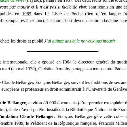
facile de vivre
(Fayard), paraîtra en 1957. Les deux récits font le tour
veux pas mourir
et
Il n’est pas si facile de vivre
sont réunis en une éd
publiés en
1969
dans Le Livre de Poche (rien qu’en langue fran
d’exemplaires à ce jour). Ce journal est devenu lecture classique souv
heté les droits et publié
J’ai quinze ans et je ne veux pas mourir
.
e internationale, elle a épousé en 1964 le directeur général du quot
n mari (en mai 1978), Christine Arnothy partage son temps entre Paris 
 Claude Bellanger, François Bellanger, suivant les traditions de ses ancê
ts européens et professeur en droit administratif à l’Université de Genève
aude Bellanger
, environ 80 000 documents (d’un premier exemplaire d
ne), faute d’avoir pu être installée à la Bibliothèque Nationale de Fran
Fondation Claude Bellanger
. François Bellanger gère cette collect
ptembre 1989, le Président de la République française, François Mitterr