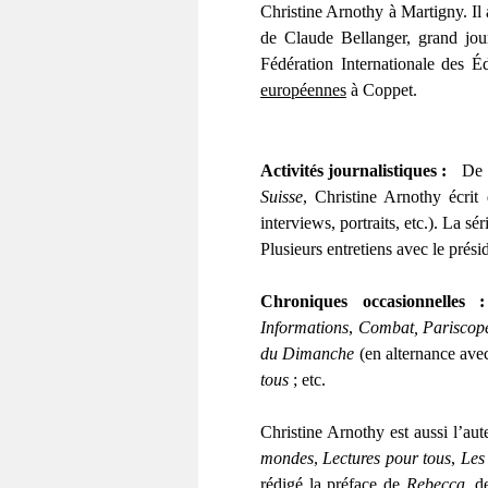
Christine Arnothy à Martigny. Il 
de Claude Bellanger, grand jour
Fédération Internationale des É
européennes
à Coppet.
Activités journalistiques :
De 
Suisse
, Christine Arnothy écri
interviews, portraits, etc.). La 
Plusieurs entretiens avec le prés
Chroniques occasionnelle
Informations
,
Combat, Pariscop
du Dimanche
(en alternance ave
tous
; etc.
Christine Arnothy est aussi l’a
mondes
,
Lectures pour tous
,
Les 
rédigé la préface de
Rebecca
, d