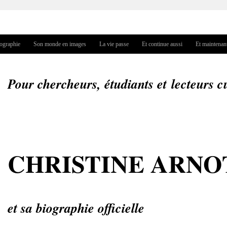
Jump to navigation
iographie
Son monde en images
La vie passe
Et continue aussi
Et maintenan
Pour chercheurs, étudiants et lecteurs c
CHRISTINE ARN
et sa biographie officielle