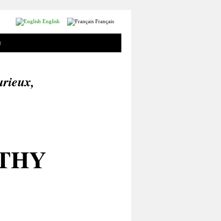
English
Français
t
urieux,
OTHY